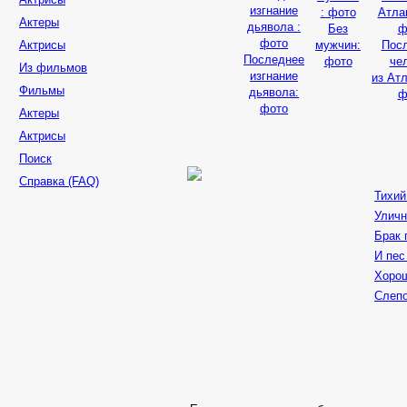
Актеры
Без
Актрисы
мужчин:
Пос
Последнее
фото
че
Из фильмов
изгнание
из Ат
Фильмы
дьявола:
ф
фото
Актеры
Актрисы
Поиск
Справка (FAQ)
Тихий
Уличн
Брак 
И пес
Хорош
Слепо