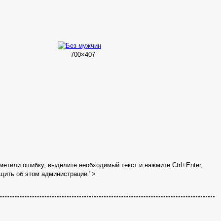
700×407
метили ошибку, выделите необходимый текст и нажмите Ctrl+Enter,
щить об этом администрации.">