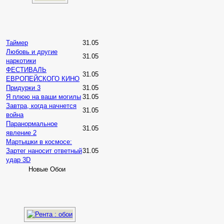
Таймер
31.05
Любовь и другие
31.05
наркотики
ФЕСТИВАЛЬ
31.05
ЕВРОПЕЙСКОГО КИНО
Придурки 3
31.05
Я плюю на ваши могилы
31.05
Завтра, когда начнется
31.05
война
Паранормальное
31.05
явление 2
Мартышки в космосе:
Зартег наносит ответный
31.05
удар 3D
Новые Обои