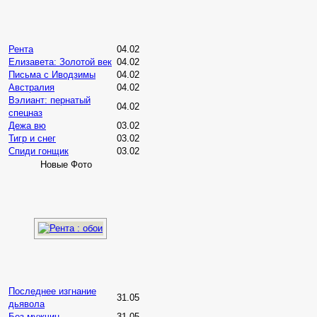
Рента
04.02
Елизавета: Золотой век
04.02
Письма с Иводзимы
04.02
Австралия
04.02
Вэлиант: пернатый
04.02
спецназ
Дежа вю
03.02
Тигр и снег
03.02
Спиди гонщик
03.02
Новые Фото
Последнее изгнание
31.05
дьявола
Без мужчин
31.05