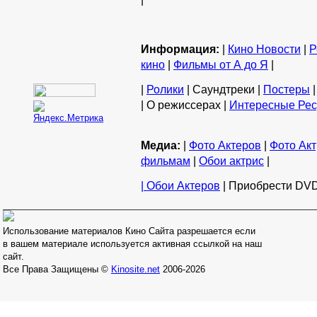
Информация:
|
Кино Новости
|
Р
кино
|
Фильмы от А до Я
|
|
Ролики
| Саундтреки |
Постеры
|
| О режиссерах |
Интересные Ре
Медиа:
|
Фото Актеров
|
Фото Акт
фильмам
|
Обои актрис
|
| Обои Актеров
| Приобрести DVD
Использование материалов Кино Сайта разрешается если
в вашем материале используется активная ссылкой на наш
сайт.
Все Права Защищены ©
Kinosite.net
2006-2026