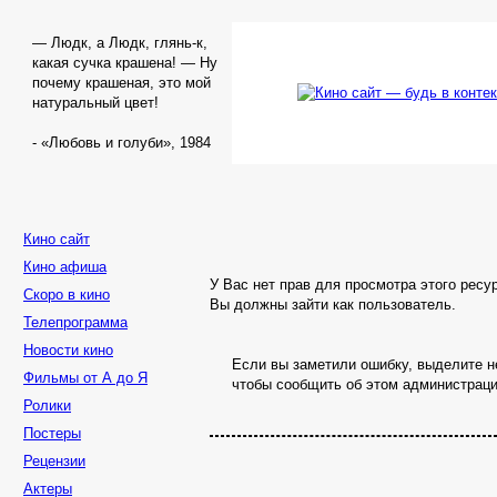
— Людк, а Людк, глянь-к,
какая сучка крашена! — Ну
почему крашеная, это мой
натуральный цвет!
- «Любовь и голуби», 1984
Кино сайт
Кино афиша
У Вас нет прав для просмотра этого ресу
Скоро в кино
Вы должны зайти как пользователь.
Телепрограмма
Новости кино
Если вы заметили ошибку, выделите не
Фильмы от А до Я
чтобы сообщить об этом администраци
Ролики
Постеры
Рецензии
Актеры