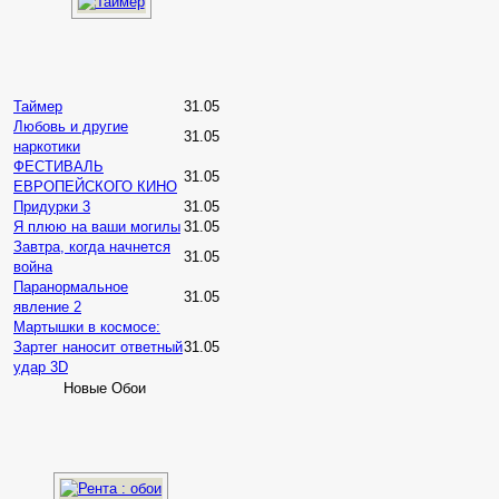
Таймер
31.05
Любовь и другие
31.05
наркотики
ФЕСТИВАЛЬ
31.05
ЕВРОПЕЙСКОГО КИНО
Придурки 3
31.05
Я плюю на ваши могилы
31.05
Завтра, когда начнется
31.05
война
Паранормальное
31.05
явление 2
Мартышки в космосе:
Зартег наносит ответный
31.05
удар 3D
Новые Обои