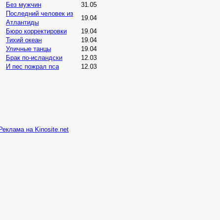
Без мужчин
31.05
Последний человек из
19.04
Атлантиды
Бюро корректировки
19.04
Тихий океан
19.04
Уличные танцы
19.04
Брак по-исландски
12.03
И пес пожрал пса
12.03
Реклама на Kinosite.net