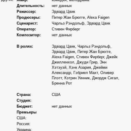
Длительность:
нет данных
Режиссер:
Эдвард Цвик
Продюсеры:
Питер Жан Брюгге, Alexa Faigen
Сценарист:
Чарльз Рэндольф, Эдвард Цвик
Оператор:
Стивен Фирберг
Композитор:
нет данных
В ролях:
Эдвард Цвик, Чарльз Рэндольф,
Эдвард Цвик, Питер Жан Брюгге,
Alexa Faigen, Стивен Фирберг, Джейк
Джилленхол, Джуди Грир, Энн
Хэтэуэй, Хэнк Азария, Джейми
Александр, Гэбриел Махт, Оливер
Плэтт, Кэтрин Уинник, Джордж Сигал,
Бренна Рот
Страна:
США
Студия:
Бюджет:
нет данных
Премьеры
США:
Россия:
Украина: