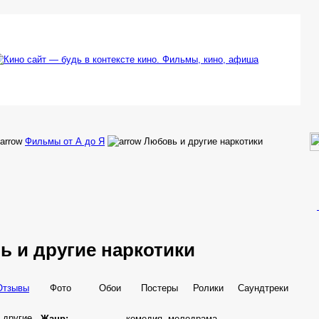
Фильмы от А до Я
Любовь и другие наркотики
вь
и другие
наркотики
Отзывы
Фото
Обои
Постеры
Ролики
Саундтреки
Жанр:
комедия, мелодрама