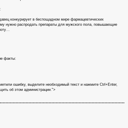
:
авец конкурирует в беспощадном мире фармацевтических
ему нужно распродать препараты для мужского пола, повышающие
боту…
е факты:
метили ошибку, выделите необходимый текст и нажмите Ctrl+Enter,
щить об этом администрации.">