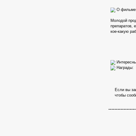
О фильме
Молодой прод
препаратов, 
кое-какую
ра
Интересны
Награды:
Если вы за
чтобы сооб