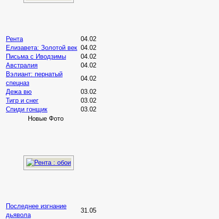
Рента
04.02
Елизавета: Золотой век
04.02
Письма с Иводзимы
04.02
Австралия
04.02
Вэлиант: пернатый
04.02
спецназ
Дежа вю
03.02
Тигр и снег
03.02
Спиди гонщик
03.02
Новые Фото
Последнее изгнание
31.05
дьявола