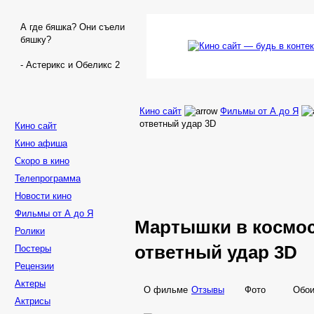
А где бяшка? Они съели
бяшку?
- Астерикс и Обеликс 2
Кино сайт
Фильмы от А до Я
ответный удар 3D
Кино сайт
Кино афиша
Скоро в кино
Телепрограмма
Новости кино
Фильмы от А до Я
Мартышки
в космос
Ролики
ответный удар 3D
Постеры
Рецензии
Актеры
О фильме
Отзывы
Фото
Обо
Актрисы