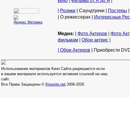
кино
|
Фильмы от А до Я
|
|
Ролики
| Саундтреки |
Постеры
|
| О режиссерах |
Интересные Ре
Медиа:
|
Фото Актеров
|
Фото Акт
фильмам
|
Обои актрис
|
| Обои Актеров
| Приобрести DVD
Использование материалов Кино Сайта разрешается если
в вашем материале используется активная ссылкой на наш
сайт.
Все Права Защищены ©
Kinosite.net
2006-2026