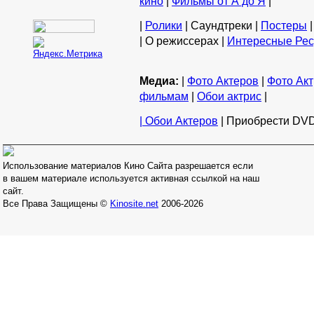
кино
|
Фильмы от А до Я
|
|
Ролики
| Саундтреки |
Постеры
|
| О режиссерах |
Интересные Ре
Медиа:
|
Фото Актеров
|
Фото Акт
фильмам
|
Обои актрис
|
| Обои Актеров
| Приобрести DVD
Использование материалов Кино Сайта разрешается если
в вашем материале используется активная ссылкой на наш
сайт.
Все Права Защищены ©
Kinosite.net
2006-2026