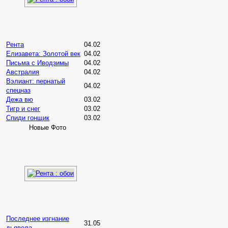
Рента
04.02
Елизавета: Золотой век
04.02
Письма с Иводзимы
04.02
Австралия
04.02
Вэлиант: пернатый
04.02
спецназ
Дежа вю
03.02
Тигр и снег
03.02
Спиди гонщик
03.02
Новые Фото
Последнее изгнание
31.05
дьявола