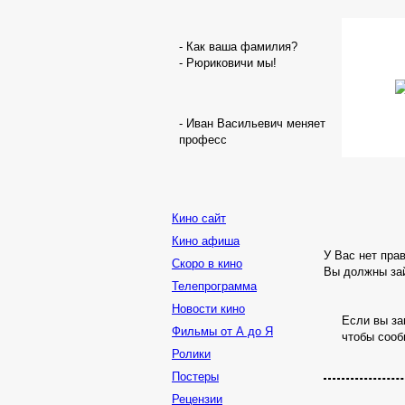
- Как ваша фамилия?
- Рюриковичи мы!
- Иван Васильевич меняет
професс
Кино сайт
Кино афиша
У Вас нет пра
Скоро в кино
Вы должны зай
Телепрограмма
Новости кино
Если вы за
Фильмы от А до Я
чтобы сооб
Ролики
Постеры
Рецензии