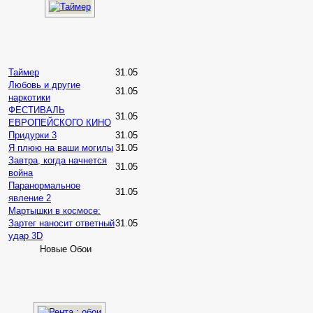
Таймер
31.05
Любовь и другие
31.05
наркотики
ФЕСТИВАЛЬ
31.05
ЕВРОПЕЙСКОГО КИНО
Придурки 3
31.05
Я плюю на ваши могилы
31.05
Завтра, когда начнется
31.05
война
Паранормальное
31.05
явление 2
Мартышки в космосе:
Зартег наносит ответный
31.05
удар 3D
Новые Обои