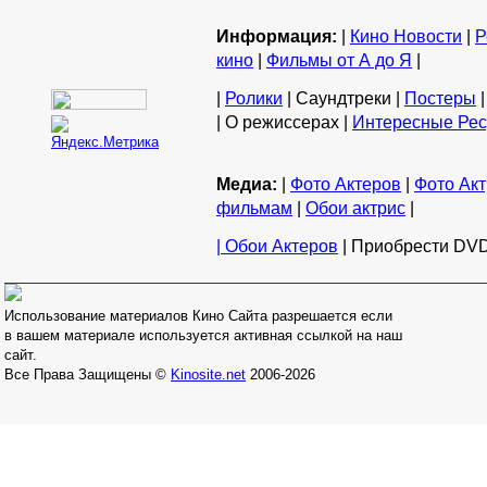
Информация:
|
Кино Новости
|
Р
кино
|
Фильмы от А до Я
|
|
Ролики
| Саундтреки |
Постеры
|
| О режиссерах |
Интересные Ре
Медиа:
|
Фото Актеров
|
Фото Акт
фильмам
|
Обои актрис
|
| Обои Актеров
| Приобрести DVD
Использование материалов Кино Сайта разрешается если
в вашем материале используется активная ссылкой на наш
сайт.
Все Права Защищены ©
Kinosite.net
2006-2026