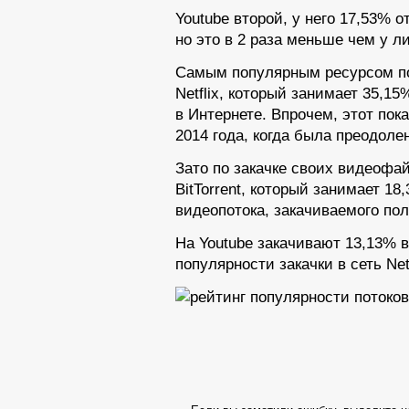
Youtube второй,
у него
17,53%
о
но это в
2 раза
меньше чем
у л
Самым популярным ресурсом 
Netflix, который занимает 35,15
в Интернете.
Впрочем,
этот пок
2014 года,
когда была преодолен
Зато по
закачке своих видеофа
BitTorrent, который занимает 1
видеопотока, закачиваемого п
На Youtube закачивают 13,13% в
популярности закачки
в сеть
Net