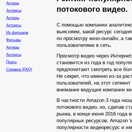
Актеры
потокового видео.
Актрисы
Актеры
С помощью компании аналитиков
Актрисы
выясняем, какой
ресурс сегодня
Из фильмов
по
просмотру кино-онлайн,
а так
Фильмы
пользователями
в сеть.
Актеры
Актрисы
Просмотр видео через Интернет
Поиск
становится
из года
в год
популя
предпочитают смотреть все бо
Справка (FAQ)
Не секрет,
что именно
из-за
рас
пользователей, на
этот сегмент
внимание ведущие компании ми
В
частности Amazon
3 года
наза
потокового видео, но, сделав ст
рынка,
в конце
июня
2016 года
в
популярных ресурсов. Amazon V
популярности видеоресурс
и им