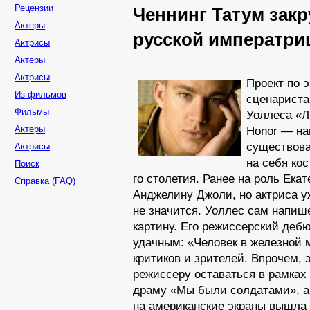
Рецензии
Ченнинг Татум закр
Актеры
русской императри
Актрисы
Актеры
Актрисы
Проект по 
Из фильмов
сценариста
Фильмы
Уоллеса «Л
Актеры
Honor — н
существова
Актрисы
на себя
кос
Поиск
го столетия. Ранее на роль Ека
Справка (FAQ)
Анджелину Джоли,
но актриса
у
не значится.
Уоллес сам напиш
картину. Его режиссерский деб
удачным: «Человек
в железной
м
критиков
и зрителей.
Впрочем,
режиссеру оставаться
в рамках 
драму «Мы были солдатами»,
а
на американские
экраны вышла