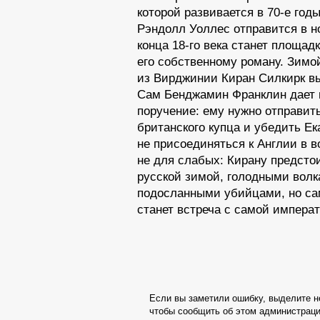
которой развивается в 70-е год
Рэндолл Уоллес отправится
в н
конца 18-го века станет площад
его собственному роману. Зим
из Вирджинии
Киран
Силкирк в
Сам Бенджамин Франклин дает
поручение: ему нужно отправит
британского купца и убедить Е
не присоединяться
к Англии
в в
не для
слабых: Кирану предсто
русской зимой, голодными волк
подосланными убийцами,
но с
станет встреча
с самой
императр
Если вы заметили ошибку, выделите не
чтобы сообщить об этом администраци