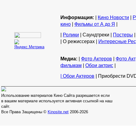
Информация:
|
Кино Новости
|
Р
кино
|
Фильмы от А до Я
|
|
Ролики
| Саундтреки |
Постеры
|
| О режиссерах |
Интересные Ре
Медиа:
|
Фото Актеров
|
Фото Акт
фильмам
|
Обои актрис
|
| Обои Актеров
| Приобрести DVD
Использование материалов Кино Сайта разрешается если
в вашем материале используется активная ссылкой на наш
сайт.
Все Права Защищены ©
Kinosite.net
2006-2026