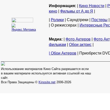
Информация:
|
Кино Новости
|
Р
кино
|
Фильмы от А до Я
|
|
Ролики
| Саундтреки |
Постеры
|
| О режиссерах |
Интересные Ре
Медиа:
|
Фото Актеров
|
Фото Акт
фильмам
|
Обои актрис
|
| Обои Актеров
| Приобрести DVD
Использование материалов Кино Сайта разрешается если
в вашем материале используется активная ссылкой на наш
сайт.
Все Права Защищены ©
Kinosite.net
2006-2026