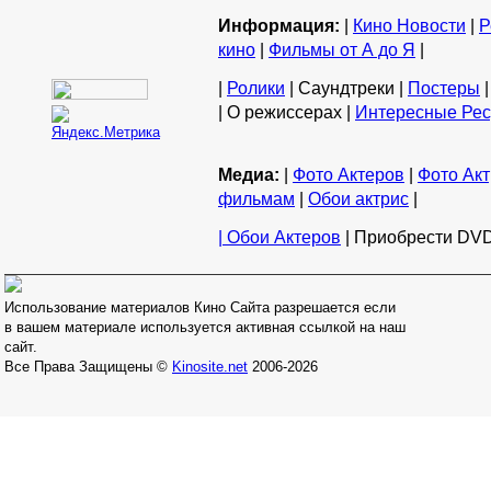
Информация:
|
Кино Новости
|
Р
кино
|
Фильмы от А до Я
|
|
Ролики
| Саундтреки |
Постеры
|
| О режиссерах |
Интересные Ре
Медиа:
|
Фото Актеров
|
Фото Акт
фильмам
|
Обои актрис
|
| Обои Актеров
| Приобрести DVD
Использование материалов Кино Сайта разрешается если
в вашем материале используется активная ссылкой на наш
сайт.
Все Права Защищены ©
Kinosite.net
2006-2026