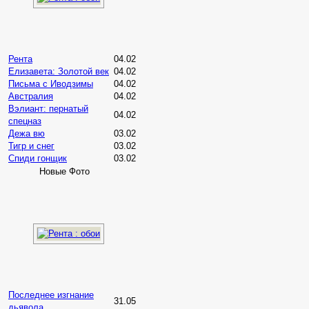
Рента
04.02
Елизавета: Золотой век
04.02
Письма с Иводзимы
04.02
Австралия
04.02
Вэлиант: пернатый
04.02
спецназ
Дежа вю
03.02
Тигр и снег
03.02
Спиди гонщик
03.02
Новые Фото
Последнее изгнание
31.05
дьявола