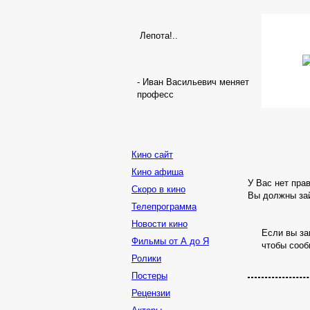
Лепота!..
- Иван Васильевич меняет
професс
Кино сайт
Кино афиша
У Вас нет пра
Скоро в кино
Вы должны зай
Телепрограмма
Новости кино
Если вы за
Фильмы от А до Я
чтобы сооб
Ролики
Постеры
Рецензии