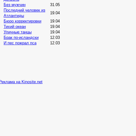
Без мужчин
31.05
Последний человек из
19.04
Атлантиды
Бюро корректировки
19.04
Тихий океан
19.04
Уличные танцы
19.04
Брак по-исландски
12.03
И пес пожрал пса
12.03
Реклама на Kinosite.net