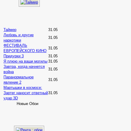
Таймер
31.05
Любовь и другие
31.05
наркотики
ФЕСТИВАЛЬ
31.05
ЕВРОПЕЙСКОГО КИНО
Придурки 3
31.05
Я плюю на ваши могилы
31.05
Завтра, когда начнется
31.05
война
Паранормальное
31.05
явление 2
Мартышки в космосе:
Зартег наносит ответный
31.05
удар 3D
Новые Обои