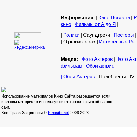
Информация:
|
Кино Новости
|
Р
кино
|
Фильмы от А до Я
|
|
Ролики
| Саундтреки |
Постеры
|
| О режиссерах |
Интересные Ре
Медиа:
|
Фото Актеров
|
Фото Акт
фильмам
|
Обои актрис
|
| Обои Актеров
| Приобрести DVD
Использование материалов Кино Сайта разрешается если
в вашем материале используется активная ссылкой на наш
сайт.
Все Права Защищены ©
Kinosite.net
2006-2026