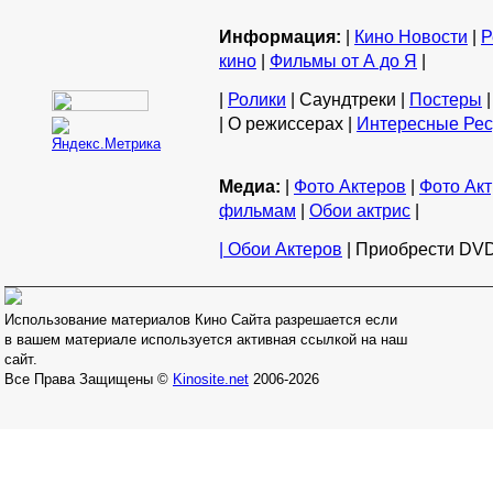
Информация:
|
Кино Новости
|
Р
кино
|
Фильмы от А до Я
|
|
Ролики
| Саундтреки |
Постеры
|
| О режиссерах |
Интересные Ре
Медиа:
|
Фото Актеров
|
Фото Акт
фильмам
|
Обои актрис
|
| Обои Актеров
| Приобрести DVD
Использование материалов Кино Сайта разрешается если
в вашем материале используется активная ссылкой на наш
сайт.
Все Права Защищены ©
Kinosite.net
2006-2026