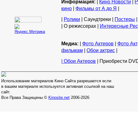
Информация:
|
Кино Новости
|
Р
кино
|
Фильмы от А до Я
|
|
Ролики
| Саундтреки |
Постеры
|
| О режиссерах |
Интересные Ре
Медиа:
|
Фото Актеров
|
Фото Акт
фильмам
|
Обои актрис
|
| Обои Актеров
| Приобрести DVD
Использование материалов Кино Сайта разрешается если
в вашем материале используется активная ссылкой на наш
сайт.
Все Права Защищены ©
Kinosite.net
2006-2026