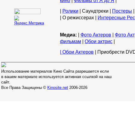
кино
|
Фильмы от А до Я
|
|
Ролики
| Саундтреки |
Постеры
|
| О режиссерах |
Интересные Ре
Медиа:
|
Фото Актеров
|
Фото Акт
фильмам
|
Обои актрис
|
| Обои Актеров
| Приобрести DVD
Использование материалов Кино Сайта разрешается если
в вашем материале используется активная ссылкой на наш
сайт.
Все Права Защищены ©
Kinosite.net
2006-2026