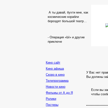
А ты давай, бухти мне, как
космические корабли
бороздят большой театр…
- Операция «Ы» и другие
приключе
Кино сайт
Кино афиша
У Вас нет пра
Скоро в кино
Вы должны зай
Телепрограмма
Новости кино
Если вы за
Фильмы от А до Я
чтобы сооб
Ролики
Постеры