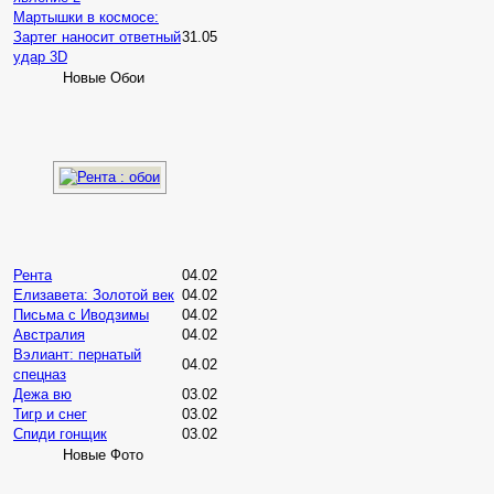
Мартышки в космосе:
Зартег наносит ответный
31.05
удар 3D
Новые Обои
Рента
04.02
Елизавета: Золотой век
04.02
Письма с Иводзимы
04.02
Австралия
04.02
Вэлиант: пернатый
04.02
спецназ
Дежа вю
03.02
Тигр и снег
03.02
Спиди гонщик
03.02
Новые Фото