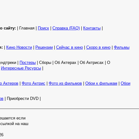
о сайту:
| Главная |
Поиск
|
Справка (FAQ)
|
Контакты
|
я:
|
Кино Новости
|
Рецензии
|
Сейчас в кино
|
Скоро в кино
|
Фильмы
ундтреки |
Постеры
| Сборы | Об Актерах | Об Актрисах | О
|
Интересные Ресурсы
|
о Актеров
|
Фото Актрис
|
Фото из фильмов
|
Обои к фильмам
|
Обои
ов
| Приобрести DVD |
ешается если
ссылкой на наш
26