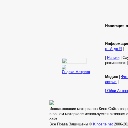
Навигация п
Информаци
от А до Я
|
|
Ролики
| Са
режиссерах 
Медиа:
|
Фот
актрис
|
| Обои Актер
Использование материалов Кино Сайта разр
в вашем материале используется активная 
сайт.
Все Права Защищены ©
Kinosite.net
2006-20